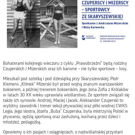
Bohaterami kolejnego wieczoru z cyklu „Prawobrzeżni” będą rodziny
Czuperskich i Mizerskich oraz ich barwne – nie tylko sportowe – losy.
Mieszkali pod szóstką i pod dziesiątką przy Skaryszewskiej. Piotr
Klemens „Klimek” Mizerski był przed wojną znanym warszawskim
bokserem, a później trenerem bokserskim. Jego żona Zofia z Królaków
w latach 30 XX wieku uprawiała wioślarstwo. Ze sportem związali się
także ich synowie: Andrzej, Maciej i Jacek. Aleksander Czuperski to
wybitny zawodnik i trener sekcji pływackiej oraz piłki wodnej CWKS
Legia. Jego siostra, Józefa „Buba” Czuperska, była mistrzynią Polski w
pływaniu, sędzią sportową oraz zasłużoną, kochaną przez dzieci i
młodzież, pedagożką.
Opowiemy o ich pasjach i osiągnięciach, o nadwiślańskiej przystani