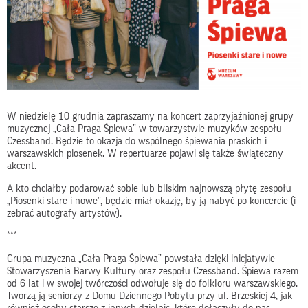
W niedzielę 10 grudnia zapraszamy na koncert zaprzyjaźnionej grupy
muzycznej „Cała Praga Śpiewa” w towarzystwie muzyków zespołu
Czessband. Będzie to okazja do wspólnego śpiewania praskich i
warszawskich piosenek. W repertuarze pojawi się także świąteczny
akcent.
A kto chciałby podarować sobie lub bliskim najnowszą płytę zespołu
„Piosenki stare i nowe”, będzie miał okazję, by ją nabyć po koncercie (i
zebrać autografy artystów).
***
Grupa muzyczna „Cała Praga Śpiewa” powstała dzięki inicjatywie
Stowarzyszenia Barwy Kultury oraz zespołu Czessband. Śpiewa razem
od 6 lat i w swojej twórczości odwołuje się do folkloru warszawskiego.
Tworzą ją seniorzy z Domu Dziennego Pobytu przy ul. Brzeskiej 4, jak