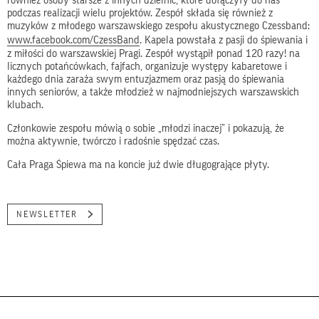
również osoby starsze z innych dzielnic, które dołączyły do nas
podczas realizacji wielu projektów. Zespół składa się również z
muzyków z młodego warszawskiego zespołu akustycznego Czessband:
www.facebook.com/CzessBand
. Kapela powstała z pasji do śpiewania i
z miłości do warszawskiej Pragi. Zespół wystąpił ponad 120 razy! na
licznych potańcówkach, fajfach, organizuje występy kabaretowe i
każdego dnia zaraża swym entuzjazmem oraz pasją do śpiewania
innych seniorów, a także młodzież w najmodniejszych warszawskich
klubach.
Członkowie zespołu mówią o sobie „młodzi inaczej” i pokazują, że
można aktywnie, twórczo i radośnie spędzać czas.
Cała Praga Śpiewa ma na koncie już dwie długogrające płyty.
NEWSLETTER