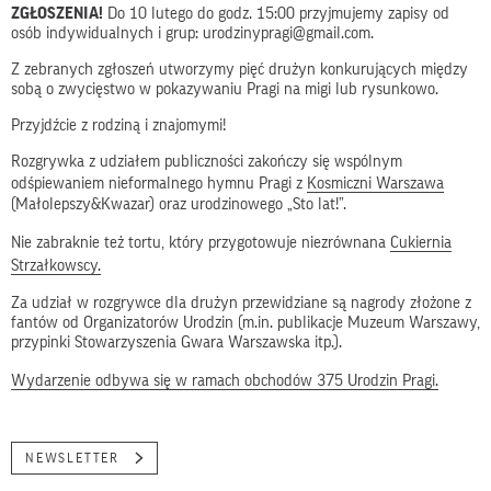
ZGŁOSZENIA!
Do 10 lutego do godz. 15:00 przyjmujemy zapisy od
osób indywidualnych i grup: urodzinypragi@gmail.com.
Z zebranych zgłoszeń utworzymy pięć drużyn konkurujących między
sobą o zwycięstwo w pokazywaniu Pragi na migi lub rysunkowo.
Przyjdźcie z rodziną i znajomymi!
Rozgrywka z udziałem publiczności zakończy się wspólnym
odśpiewaniem nieformalnego hymnu Pragi z
Kosmiczni Warszawa
(Małolepszy&Kwazar) oraz urodzinowego „Sto lat!”.
Nie zabraknie też tortu, który przygotowuje niezrównana
Cukiernia
Strzałkowscy.
Za udział w rozgrywce dla drużyn przewidziane są nagrody złożone z
fantów od Organizatorów Urodzin (m.in. publikacje Muzeum Warszawy,
przypinki Stowarzyszenia Gwara Warszawska itp.).
Wydarzenie odbywa się w ramach obchodów 375 Urodzin Pragi.
NEWSLETTER