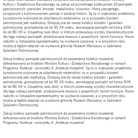
Kultury i Dziedzictwa Narodowego na zakup od prywatnego kolekcjonera 10 pamiątek
patriotycznych: pierścieni, broszek, medalionów, wisiorów i tłoka pieczętnego,
związanych z kultywowaniem pamięci o polskiej historii. Są to w większości przedmioty
kunsztownie wykonane ze szlachetnych materiałów, co w przypadku biżuterii
patriotycznej jest rzadkością. Dołączą one do naszej kolekcji biżuterii i galanterii
patriotycznej, gromadzonej od lat 50. XX wieku, zawierającej pamiątki od końca XVIII
do lat 80. XX w. Uzupełnią nasz zbiór, w którym przeważają wyroby charakterystyczne
dla tego rodzaju pamiątek, produkowane masowo z pospolitych, tanich tworzyw. Nowe
nabytki w listopadzie zaprezentujemy na wystawie czasowej, a w przyszłym roku
można je będzie obejrzeć na wystawie głównej Muzeum Warszawy w Gabinecie
Galanterii Patriotycznej.
Zakup kolekcji pamiątek patriotycznych do poszerzenia kolekcji muzealnej
dofinansowano ze środków Ministra Kultury i Dziedzictwa Narodowego w ramach
Programu: Kolekcje – priorytetu 4: „Kolekcje muzealne”. Są to w większości przedmioty
kunsztownie wykonane ze szlachetnych materiałów, co w przypadku biżuterii
patriotycznej jest rzadkością. Dołączą one do naszej kolekcji biżuterii i galanterii
patriotycznej, gromadzonej od lat 50. XX wieku, zawierającej pamiątki od końca XVIII
do lat 80. XX w. Uzupełnią nasz zbiór, w którym przeważają wyroby charakterystyczne
dla tego rodzaju pamiątek, produkowane masowo z pospolitych, tanich tworzyw. Nowe
nabytki w listopadzie zaprezentujemy na wystawie czasowej, a w przyszłym roku
można je będzie obejrzeć na wystawie głównej Muzeum Warszawy w Gabinecie
Galanterii Patriotycznej.
Zakup kolekcji pamiątek patriotycznych do poszerzenia kolekcji muzealnej
dofinansowano ze środków Ministra Kultury i Dziedzictwa Narodowego w ramach
Programu: Kolekcje – priorytetu 4: „Kolekcje muzealne”.