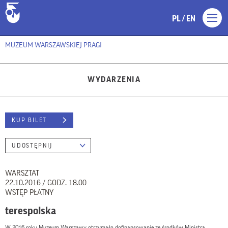
/
PL
EN
MUZEUM WARSZAWSKIEJ PRAGI
WYDARZENIA
KUP BILET
UDOSTĘPNIJ
WARSZTAT
22.10.2016 / GODZ. 18.00
WSTĘP PŁATNY
terespolska
W 2016 roku Muzeum Warszawy otrzymało dofinansowanie ze środków Ministra