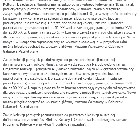
Kultury i Dziedzictwa Narodowego na zakup od prywatnego kolekcjonera 10 pamiątek
patriotycznych: pierścieni, broszek, medalionów, wisiorów i tłoka pieczętnego,
związanych z kultywowaniem pamięci o polskiej historii. Są to w większości przedmioty
kunsztownie wykonane ze szlachetnych materiałów, co w przypadku biżuterii
patriotycznej jest rzadkością. Dołączą one do naszej kolekcji biżuterii i galanterii
patriotycznej, gromadzonej od lat 50. XX wieku, zawierającej pamiątki od końca XVIII
do lat 80. XX w. Uzupełnią nasz zbiór, w którym przeważają wyroby charakterystyczne
dla tego rodzaju pamiątek, produkowane masowo z pospolitych, tanich tworzyw. Nowe
nabytki w listopadzie zaprezentujemy na wystawie czasowej, a w przyszłym roku
można je będzie obejrzeć na wystawie głównej Muzeum Warszawy w Gabinecie
Galanterii Patriotycznej.
Zakup kolekcji pamiątek patriotycznych do poszerzenia kolekcji muzealnej
dofinansowano ze środków Ministra Kultury i Dziedzictwa Narodowego w ramach
Programu: Kolekcje – priorytetu 4: „Kolekcje muzealne”. Są to w większości przedmioty
kunsztownie wykonane ze szlachetnych materiałów, co w przypadku biżuterii
patriotycznej jest rzadkością. Dołączą one do naszej kolekcji biżuterii i galanterii
patriotycznej, gromadzonej od lat 50. XX wieku, zawierającej pamiątki od końca XVIII
do lat 80. XX w. Uzupełnią nasz zbiór, w którym przeważają wyroby charakterystyczne
dla tego rodzaju pamiątek, produkowane masowo z pospolitych, tanich tworzyw. Nowe
nabytki w listopadzie zaprezentujemy na wystawie czasowej, a w przyszłym roku
można je będzie obejrzeć na wystawie głównej Muzeum Warszawy w Gabinecie
Galanterii Patriotycznej.
Zakup kolekcji pamiątek patriotycznych do poszerzenia kolekcji muzealnej
dofinansowano ze środków Ministra Kultury i Dziedzictwa Narodowego w ramach
Programu: Kolekcje – priorytetu 4: „Kolekcje muzealne”.