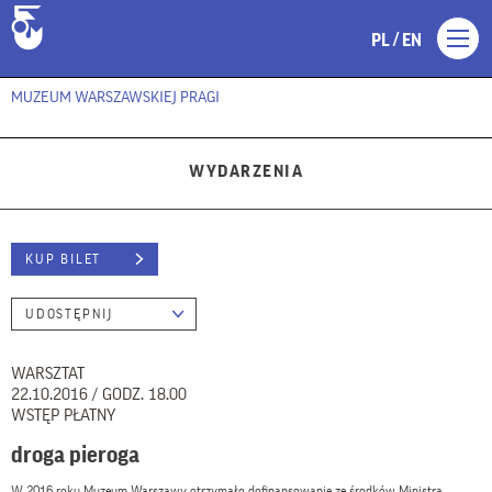
/
PL
EN
MUZEUM WARSZAWSKIEJ PRAGI
WYDARZENIA
KUP BILET
UDOSTĘPNIJ
WARSZTAT
22.10.2016 / GODZ. 18.00
WSTĘP PŁATNY
droga pieroga
W 2016 roku Muzeum Warszawy otrzymało dofinansowanie ze środków Ministra