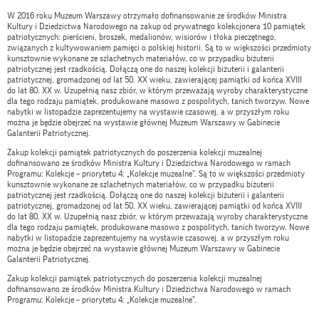
W 2016 roku Muzeum Warszawy otrzymało dofinansowanie ze środków Ministra
Kultury i Dziedzictwa Narodowego na zakup od prywatnego kolekcjonera 10 pamiątek
patriotycznych: pierścieni, broszek, medalionów, wisiorów i tłoka pieczętnego,
związanych z kultywowaniem pamięci o polskiej historii. Są to w większości przedmioty
kunsztownie wykonane ze szlachetnych materiałów, co w przypadku biżuterii
patriotycznej jest rzadkością. Dołączą one do naszej kolekcji biżuterii i galanterii
patriotycznej, gromadzonej od lat 50. XX wieku, zawierającej pamiątki od końca XVIII
do lat 80. XX w. Uzupełnią nasz zbiór, w którym przeważają wyroby charakterystyczne
dla tego rodzaju pamiątek, produkowane masowo z pospolitych, tanich tworzyw. Nowe
nabytki w listopadzie zaprezentujemy na wystawie czasowej, a w przyszłym roku
można je będzie obejrzeć na wystawie głównej Muzeum Warszawy w Gabinecie
Galanterii Patriotycznej.
Zakup kolekcji pamiątek patriotycznych do poszerzenia kolekcji muzealnej
dofinansowano ze środków Ministra Kultury i Dziedzictwa Narodowego w ramach
Programu: Kolekcje – priorytetu 4: „Kolekcje muzealne”. Są to w większości przedmioty
kunsztownie wykonane ze szlachetnych materiałów, co w przypadku biżuterii
patriotycznej jest rzadkością. Dołączą one do naszej kolekcji biżuterii i galanterii
patriotycznej, gromadzonej od lat 50. XX wieku, zawierającej pamiątki od końca XVIII
do lat 80. XX w. Uzupełnią nasz zbiór, w którym przeważają wyroby charakterystyczne
dla tego rodzaju pamiątek, produkowane masowo z pospolitych, tanich tworzyw. Nowe
nabytki w listopadzie zaprezentujemy na wystawie czasowej, a w przyszłym roku
można je będzie obejrzeć na wystawie głównej Muzeum Warszawy w Gabinecie
Galanterii Patriotycznej.
Zakup kolekcji pamiątek patriotycznych do poszerzenia kolekcji muzealnej
dofinansowano ze środków Ministra Kultury i Dziedzictwa Narodowego w ramach
Programu: Kolekcje – priorytetu 4: „Kolekcje muzealne”.