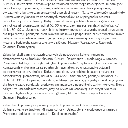
Kultury i Dziedzictwa Narodowego na zakup od prywatnego kolekcjonera 10 pamiątek
patriotycznych: pierścieni, broszek, medalionów, wisiorów i tłoka pieczętnego,
związanych z kultywowaniem pamięci o polskiej historii. Są to w większości przedmioty
kunsztownie wykonane ze szlachetnych materiałów, co w przypadku biżuterii
patriotycznej jest rzadkością. Dołączą one do naszej kolekcji biżuterii i galanterii
patriotycznej, gromadzonej od lat 50. XX wieku, zawierającej pamiątki od końca XVIII
do lat 80. XX w. Uzupełnią nasz zbiór, w którym przeważają wyroby charakterystyczne
dla tego rodzaju pamiątek, produkowane masowo z pospolitych, tanich tworzyw. Nowe
nabytki w listopadzie zaprezentujemy na wystawie czasowej, a w przyszłym roku
można je będzie obejrzeć na wystawie głównej Muzeum Warszawy w Gabinecie
Galanterii Patriotycznej.
Zakup kolekcji pamiątek patriotycznych do poszerzenia kolekcji muzealnej
dofinansowano ze środków Ministra Kultury i Dziedzictwa Narodowego w ramach
Programu: Kolekcje – priorytetu 4: „Kolekcje muzealne”. Są to w większości przedmioty
kunsztownie wykonane ze szlachetnych materiałów, co w przypadku biżuterii
patriotycznej jest rzadkością. Dołączą one do naszej kolekcji biżuterii i galanterii
patriotycznej, gromadzonej od lat 50. XX wieku, zawierającej pamiątki od końca XVIII
do lat 80. XX w. Uzupełnią nasz zbiór, w którym przeważają wyroby charakterystyczne
dla tego rodzaju pamiątek, produkowane masowo z pospolitych, tanich tworzyw. Nowe
nabytki w listopadzie zaprezentujemy na wystawie czasowej, a w przyszłym roku
można je będzie obejrzeć na wystawie głównej Muzeum Warszawy w Gabinecie
Galanterii Patriotycznej.
Zakup kolekcji pamiątek patriotycznych do poszerzenia kolekcji muzealnej
dofinansowano ze środków Ministra Kultury i Dziedzictwa Narodowego w ramach
Programu: Kolekcje – priorytetu 4: „Kolekcje muzealne”.