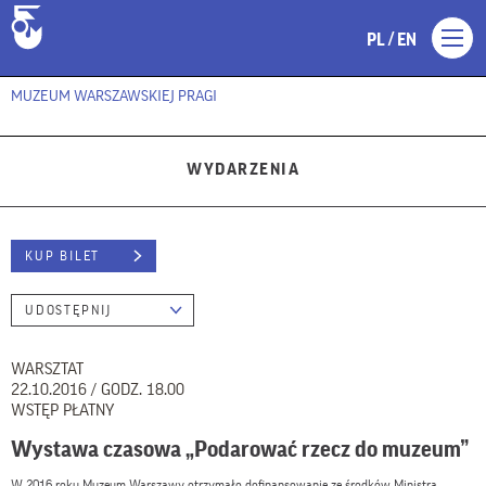
/
PL
EN
MUZEUM WARSZAWSKIEJ PRAGI
WYDARZENIA
KUP BILET
UDOSTĘPNIJ
WARSZTAT
22.10.2016 / GODZ. 18.00
WSTĘP PŁATNY
Wystawa czasowa „Podarować rzecz do muzeum”
W 2016 roku Muzeum Warszawy otrzymało dofinansowanie ze środków Ministra