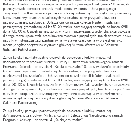
Kultury i Dziedzictwa Narodowego na zakup od prywatnego kolekcjonera 10 pamiątek
patriotycznych: pierścieni, broszek, medalionów, wisiorów i tłoka pieczętnego,
związanych z kultywowaniem pamięci o polskiej historii. Są to w większości przedmioty
kunsztownie wykonane ze szlachetnych materiałów, co w przypadku biżuterii
patriotycznej jest rzadkością. Dołączą one do naszej kolekcji biżuterii i galanterii
patriotycznej, gromadzonej od lat 50. XX wieku, zawierającej pamiątki od końca XVIII
do lat 80. XX w. Uzupełnią nasz zbiór, w którym przeważają wyroby charakterystyczne
dla tego rodzaju pamiątek, produkowane masowo z pospolitych, tanich tworzyw. Nowe
nabytki w listopadzie zaprezentujemy na wystawie czasowej, a w przyszłym roku
można je będzie obejrzeć na wystawie głównej Muzeum Warszawy w Gabinecie
Galanterii Patriotycznej.
Zakup kolekcji pamiątek patriotycznych do poszerzenia kolekcji muzealnej
dofinansowano ze środków Ministra Kultury i Dziedzictwa Narodowego w ramach
Programu: Kolekcje – priorytetu 4: „Kolekcje muzealne”. Są to w większości przedmioty
kunsztownie wykonane ze szlachetnych materiałów, co w przypadku biżuterii
patriotycznej jest rzadkością. Dołączą one do naszej kolekcji biżuterii i galanterii
patriotycznej, gromadzonej od lat 50. XX wieku, zawierającej pamiątki od końca XVIII
do lat 80. XX w. Uzupełnią nasz zbiór, w którym przeważają wyroby charakterystyczne
dla tego rodzaju pamiątek, produkowane masowo z pospolitych, tanich tworzyw. Nowe
nabytki w listopadzie zaprezentujemy na wystawie czasowej, a w przyszłym roku
można je będzie obejrzeć na wystawie głównej Muzeum Warszawy w Gabinecie
Galanterii Patriotycznej.
Zakup kolekcji pamiątek patriotycznych do poszerzenia kolekcji muzealnej
dofinansowano ze środków Ministra Kultury i Dziedzictwa Narodowego w ramach
Programu: Kolekcje – priorytetu 4: „Kolekcje muzealne”.