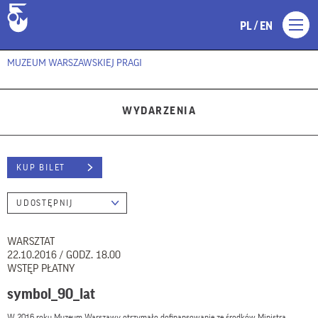
/
PL
EN
MUZEUM WARSZAWSKIEJ PRAGI
WYDARZENIA
KUP BILET
UDOSTĘPNIJ
WARSZTAT
22.10.2016 / GODZ. 18.00
WSTĘP PŁATNY
symbol_90_lat
W 2016 roku Muzeum Warszawy otrzymało dofinansowanie ze środków Ministra